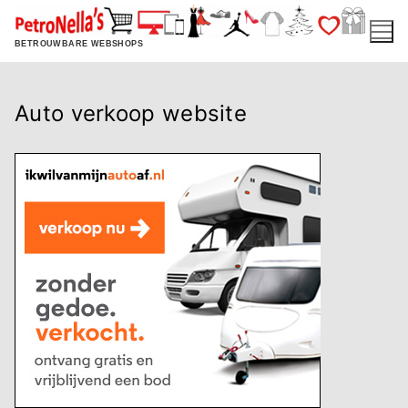
Ga
naar
BETROUWBARE WEBSHOPS
de
inhoud
Auto verkoop website