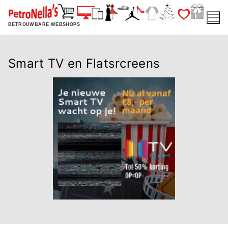
Ga
naar
BETROUWBARE WEBSHOPS
de
inhoud
Smart TV en Flatsrcreens