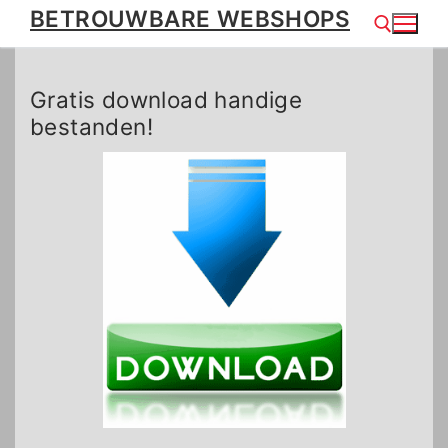
Ga
BETROUWBARE WEBSHOPS
naar
de
inhoud
Gratis download handige
Zoeken naar:
bestanden!
.