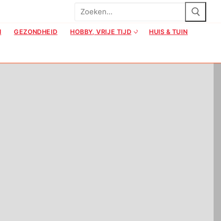
Zoeken
naar:
N
GEZONDHEID
HOBBY, VRIJE TIJD
HUIS & TUIN