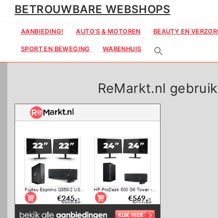
Ga
BETROUWBARE WEBSHOPS
naar
de
AANBIEDING!
AUTO’S & MOTOREN
BEAUTY EN VERZOR
inhoud
SPORT EN BEWEGING
WARENHUIS
ReMarkt.nl gebrui