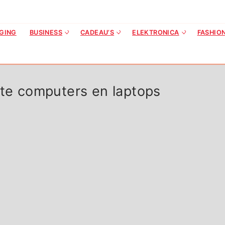
GING
BUSINESS
CADEAU’S
ELEKTRONICA
FASHIO
kte computers en laptops