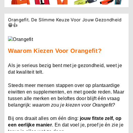
Orangefit. De Slimme Keuze Voor Jouw Gezondheid
😁👍
–
Dé Specialist in Reddingsmateriaal,
Waarom Kiezen Voor Orangefit?
Watersportbenodigdheden en Outdoor Uitrusting
Reddingshop.nl
is hét online adres voor iedereen
Als je serieus bezig bent met je gezondheid, weet je
die veiligheid, kwaliteit en betrouwbaarheid hoog in
dat kwaliteit telt.
het vaandel heeft staan. Of je nu een professionele
hulpverlener bent, een fervente watersporter, een
Steeds meer mensen stappen over op plantaardige
avontuurlijke outdoorliefhebber of simpelweg iemand
eiwitten en supplementen, en met goede reden. Maar
die goed voorbereid op pad wil gaan — bij
tussen alle merken en beloftes door blijft één vraag
Reddingshop.nl vind je een ongekend breed
belangrijk:
waarom zou je kiezen voor Orangefit?
productassortiment met producten die perfect
aansluiten op jouw behoeften.
Bij ons draait alles om één ding:
jouw fitste zelf, op
een eerlijke manier
. En dat voel je, proef je én zie je
Onze shop levert producten die dagelijks worden
terug in alles wat ze doen.